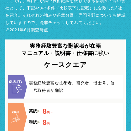
ここでは、専門性が高い技術翻訳を依頼できる信頼性の高い会
社として、下記4つの条件（比較表下に記載）に合致した3社
を紹介。それぞれの強みや得意分野・専門分野についても解説
していますので、是非チェックしてみてください。
※2021年6月調査時点
実務経験豊富な翻訳者が在籍
マニュアル・説明書・
仕様書に強い
ケースクエア
実務経験豊富な技術者、研究者、博士号、修
士号取得者が翻訳
8
英訳
円～
8
和訳
円～