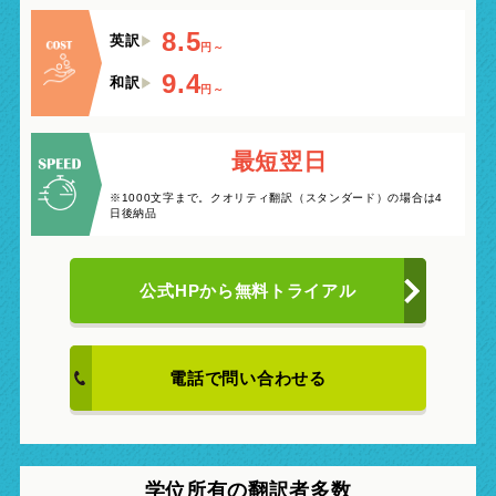
8.5
英訳
円～
9.4
和訳
円～
最短翌日
※1000文字まで。クオリティ翻訳（スタンダード）の場合は4
日後納品
公式HPから
無料トライアル
電話で問い合わせる
学位所有の翻訳者多数