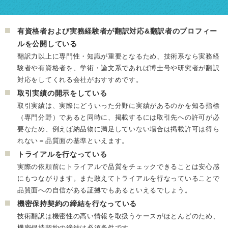
有資格者および実務経験者が翻訳対応&翻訳者のプロフィー
ルを公開している
翻訳力以上に専門性・知識が重要となるため、技術系なら実務経
験者や有資格者を、学術・論文系であれば博士号や研究者が翻訳
対応をしてくれる会社がおすすめです。
取引実績の開示をしている
取引実績は、実際にどういった分野に実績があるのかを知る指標
（専門分野）であると同時に、掲載するには取引先への許可が必
要なため、例えば納品物に満足していない場合は掲載許可は得ら
れない＝品質面の基準といえます。
トライアルを行なっている
実際の依頼前にトライアルで品質をチェックできることは安心感
にもつながります。また敢えてトライアルを行なっていることで
品質面への自信がある証拠でもあるといえるでしょう。
機密保持契約の締結を行なっている
技術翻訳は機密性の高い情報を取扱うケースがほとんどのため、
機密保持契約の締結は必須条件です。